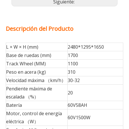
Siguiente:
Descripción del Producto
L × W × H (mm)
2480*1295*1650
Base de ruedas (mm)
1700
Track Wheel (MM)
1100
Peso en acera (kg)
310
Velocidad máxima （km/h）
30-32
Pendiente máxima de
20
escalada （%）
Batería
60V58AH
Motor, control de energía
60V1500W
eléctrica （W）