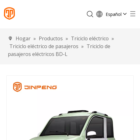
Español
English
Français
Hogar
»
Productos
»
Triciclo eléctrico
»
Português
Triciclo eléctrico de pasajeros
»
Triciclo de
Deutsch
pasajeros eléctricos BD-L
Italiano