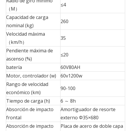
Radio de giro mínimo
≤4
（M）
Capacidad de carga
260
nominal (kg)
Velocidad máxima
35
（km/h）
Pendiente máxima de
≤20
ascenso (%)
batería
60V80AH
Motor, controlador (w)
60v1200w
Rango de velocidad
90-100
económico (km)
Tiempo de carga (h)
6 ～ 8h
Absorción de impacto
Amortiguador de resorte
frontal
externo Φ35×680
Absorción de impacto
Placa de acero de doble capa