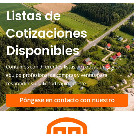
Listas de
Cotizaciones
Disponibles
Contamos con diferentes listas de cotizaciones y un
equipo profesional de compras y ventas para
responder su solicitud rápidamente.
Rickshaw eléctrico versus triciclo eléctrico de pasajeros para transporte urbano
Póngase en contacto con nuestro
Compare los rickshaws eléctricos con los triciclos eléctri
equipo de soporte