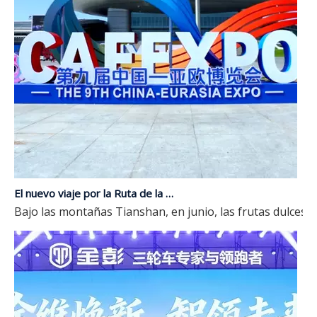
El nuevo viaje por la Ruta de la Seda | JP Group debuta en la novena Expo China-Eurasia
Bajo las montañas Tianshan, en junio, las frutas dulces l