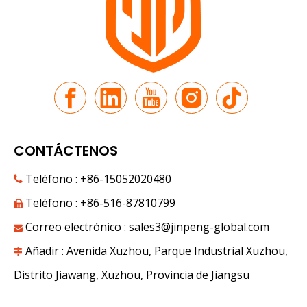
CONTÁCTENOS
Teléfono : +86-15052020480

Teléfono : +86-516-87810799

Correo electrónico :
sales3@jinpeng-global.com

El nuevo viaje por la Ruta de la Seda | JP Group debuta en la novena Expo China-Eurasia
Bajo las montañas Tianshan, en junio, las frutas dulces l
Añadir : Avenida Xuzhou, Parque Industrial Xuzhou,

Distrito Jiawang, Xuzhou, Provincia de Jiangsu