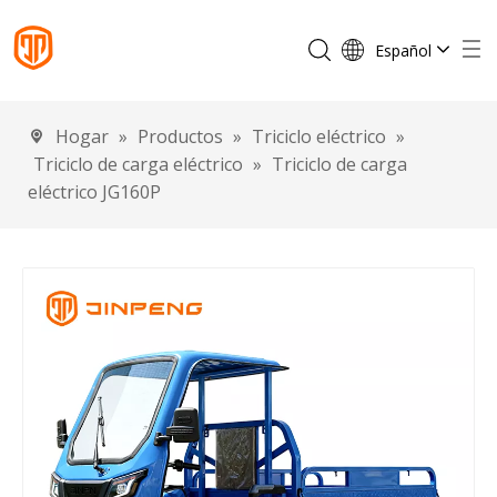
Español
English
Français
Hogar
»
Productos
»
Triciclo eléctrico
»
Português
Triciclo de carga eléctrico
»
Triciclo de carga
Deutsch
eléctrico JG160P
Italiano