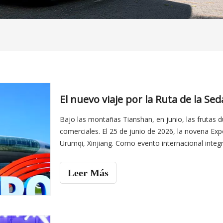
e película
e uso general
rico
e mica
éctricas
Bajo las montañas Tianshan, en junio, las frutas du
rico CEE
comerciales. El 25 de junio de 2026, la novena E
 eléctrica CEE
Urumqi, Xinjiang. Como evento internacional integral 
Ruta, la exposición de este año tuvo un gran éxito
ctrico CEE
Leer Más