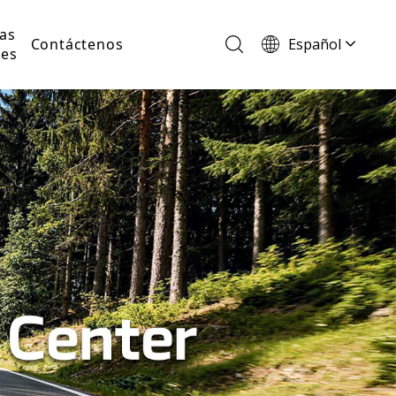
as
Español
Contáctenos
tes
English
Français
Português
Deutsch
Italiano