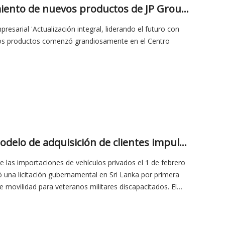
La cumbre empresarial y el lanzamiento de nuevos productos de JP Group 2026 concluye con éxito | Actualización integral, liderando el futuro con inteligencia
sarial 'Actualización integral, liderando el futuro con
evos productos comenzó grandiosamente en el Centro
JP Group: La transformación del modelo de adquisición de clientes impulsa un rápido crecimiento del rendimiento
re las importaciones de vehículos privados el 1 de febrero
una licitación gubernamental en Sri Lanka por primera
 movilidad para veteranos militares discapacitados. El