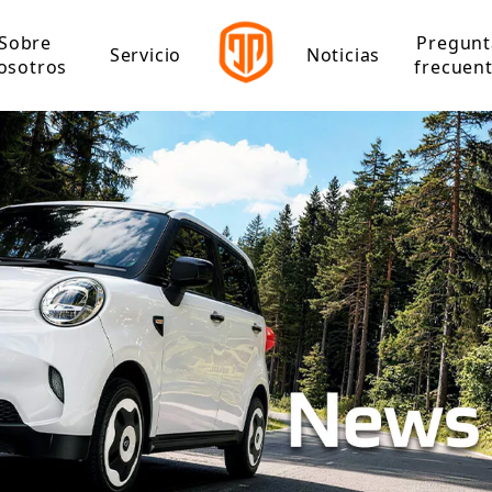
Sobre
Pregunt
Servicio
Noticias
osotros
frecuen
Perfil de la empresa
rolítico
Centro de descargas
Hito de Jinpeng
o
rico de alta velocidad
rico de baja velocidad
co
carga eléctrico
ctrico de ocio
ctrico de pasajeros