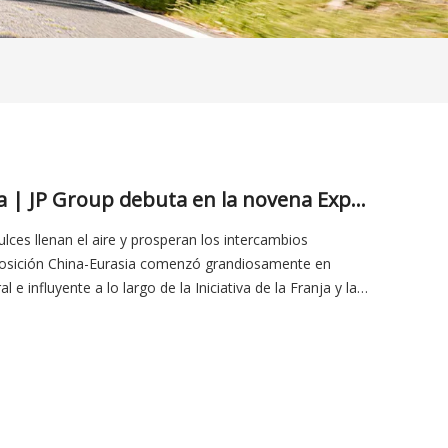
El nuevo viaje por la Ruta de la Seda | JP Group debuta en la novena Expo China-Eurasia
lces llenan el aire y prosperan los intercambios
xposición China-Eurasia comenzó grandiosamente en
e influyente a lo largo de la Iniciativa de la Franja y la