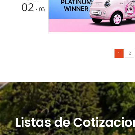
02
- 03
1
2
Listas de Cotizaci