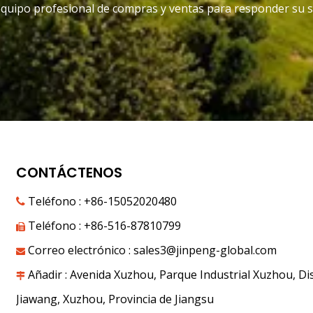
equipo profesional de compras y ventas para responder su s
CONTÁCTENOS
Teléfono : +86-15052020480

Teléfono : +86-516-87810799

Correo electrónico :
sales3@jinpeng-global.com

Añadir : Avenida Xuzhou, Parque Industrial Xuzhou, Dis

Jiawang, Xuzhou, Provincia de Jiangsu