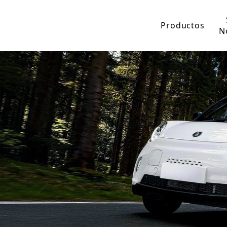
Productos
N
Capacitor elect
Coche eléctric
Coche eléct
Coche eléct
Triciclo eléctri
Triciclo de 
Triciclo elé
Triciclo elé