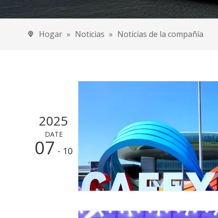
Capacitancia d
Condensador d
Hogar
»
Noticias
»
Noticias de la compañía
Rickshaw eléct
Condensador d
Motocicletas el
Coches CEE
2025
Coche eléct
DATE
Motocicleta
07
- 10
Triciclo elé