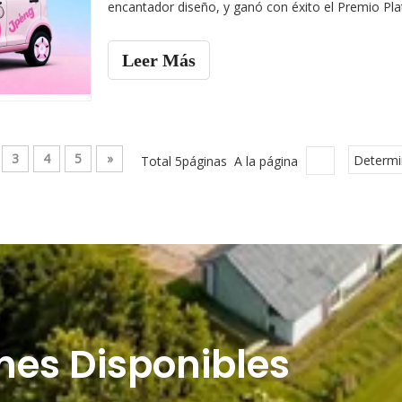
encantador diseño, y ganó con éxito el Premio Pl
Leer Más
3
4
5
»
Total 5páginas A la página
Determi
ones Disponibles