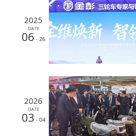
2025
DATE
06
- 26
2026
DATE
03
- 04