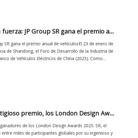
Coronado con gloria, liderando con fuerza: JP Group SR gana el premio anual de vehículos
up SR gana el premio anual de vehículosEl 23 de enero de
cia de Shandong, el Foro de Desarrollo de la Industria de
lanco de Vehículos Eléctricos de China (2025). Como
¡Albricias! Jinpeng SR gana un prestigioso premio, los London Design Awards son testigos de la fortaleza del diseño chino
 ganadores de los London Design Awards 2025. SR, el
entre miles de participantes globales por su ingenioso y