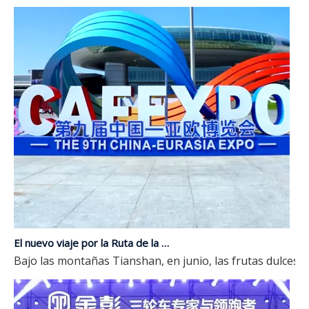
El nuevo viaje por la Ruta de la Seda | JP Group debuta en la novena Expo China-Eurasia
Bajo las montañas Tianshan, en junio, las frutas dulces l