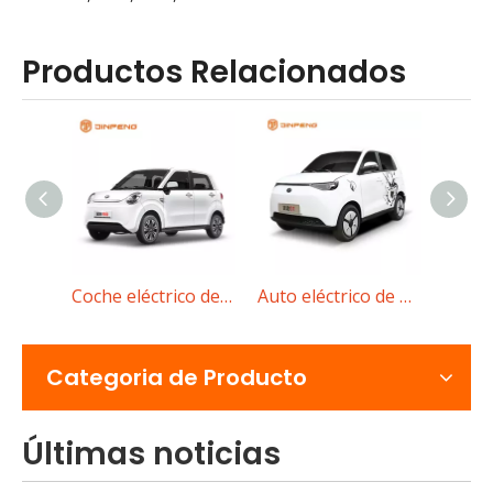
Productos Relacionados
ico SR
Coche eléctrico de baja velocidad RG
Auto eléctrico de baja velocidad JT01
Rickshaw eléctrico versus triciclo eléctrico de pasajeros para transporte urbano
Compare los rickshaws eléctricos con los triciclos eléctri
Categoria de Producto
Últimas noticias