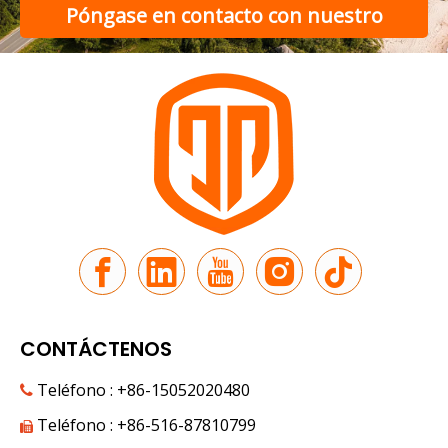
Rickshaw eléctrico versus triciclo eléctrico de pasajeros para transporte urbano
Póngase en contacto con nuestro
Compare los rickshaws eléctricos con los triciclos eléctri
equipo de soporte
CONTÁCTENOS
Teléfono : +86-15052020480

Teléfono : +86-516-87810799
