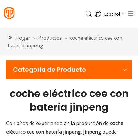
Español
English
Français
Hogar
»
Productos
»
coche eléctrico cee con
Português
batería jinpeng
Deutsch
Italiano
Categoria de Producto
coche eléctrico cee con
batería jinpeng
Con años de experiencia en la producción de
coche
eléctrico cee con batería jinpeng
,
Jinpeng
puede