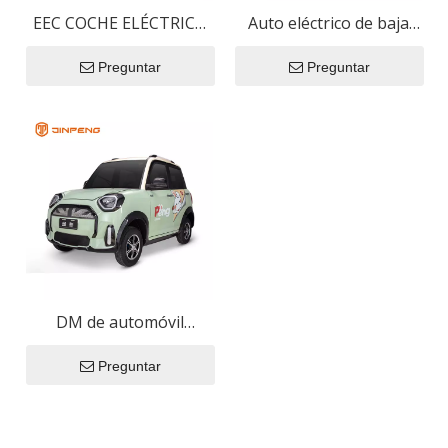
EEC COCHE ELÉCTRICO
Auto eléctrico de baja
YD
velocidad JT01
Preguntar
Preguntar
DM de automóvil
eléctrico de baja
Preguntar
velocidad