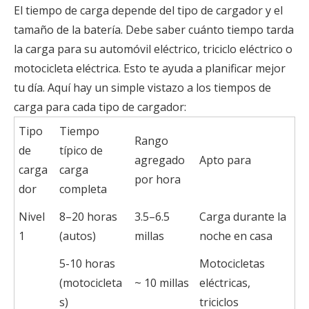
El tiempo de carga depende del tipo de cargador y el
tamaño de la batería. Debe saber cuánto tiempo tarda
la carga para su automóvil eléctrico, triciclo eléctrico o
motocicleta eléctrica. Esto te ayuda a planificar mejor
tu día. Aquí hay un simple vistazo a los tiempos de
carga para cada tipo de cargador:
Tipo
Tiempo
Rango
de
típico de
agregado
Apto para
carga
carga
por hora
dor
completa
Nivel
8–20 horas
3.5–6.5
Carga durante la
1
(autos)
millas
noche en casa
5-10 horas
Motocicletas
(motocicleta
~ 10 millas
eléctricas,
s)
triciclos