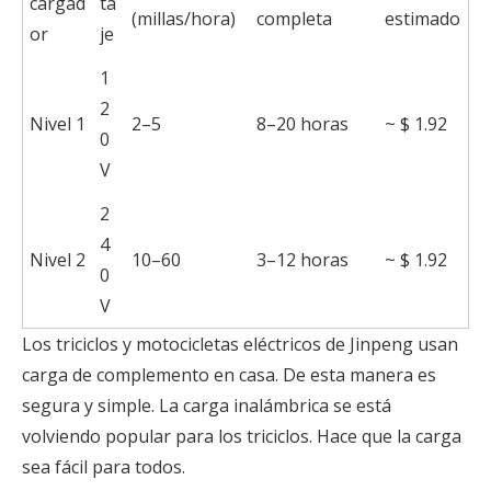
cargad
ta
(millas/hora)
completa
estimado
or
je
1
2
Nivel 1
2–5
8–20 horas
~ $ 1.92
0
V
2
4
Nivel 2
10–60
3–12 horas
~ $ 1.92
0
V
Los triciclos y motocicletas eléctricos de Jinpeng usan
carga de complemento en casa. De esta manera es
segura y simple. La carga inalámbrica se está
volviendo popular para los triciclos. Hace que la carga
sea fácil para todos.