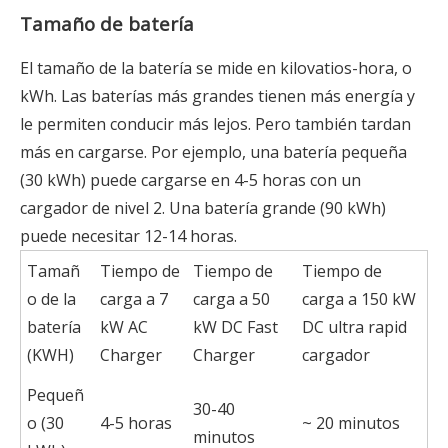
Tamaño de batería
El tamaño de la batería se mide en kilovatios-hora, o
kWh. Las baterías más grandes tienen más energía y
le permiten conducir más lejos. Pero también tardan
más en cargarse. Por ejemplo, una batería pequeña
(30 kWh) puede cargarse en 4-5 horas con un
cargador de nivel 2. Una batería grande (90 kWh)
puede necesitar 12-14 horas.
Tamañ
Tiempo de
Tiempo de
Tiempo de
o de la
carga a 7
carga a 50
carga a 150 kW
batería
kW AC
kW DC Fast
DC ultra rapid
(KWH)
Charger
Charger
cargador
Pequeñ
30-40
o (30
4-5 horas
~ 20 minutos
minutos