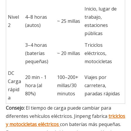
Inicio, lugar de
Nivel
4–8 horas
trabajo,
~ 25 millas
2
(autos)
estaciones
públicas
3–4 horas
Triciclos
(baterías
~ 20 millas
eléctricos,
pequeñas)
motocicletas
DC
20 min - 1
100–200+
Viajes por
Carga
hora (al
millas/30
carretera,
rápid
80%)
minutos
paradas rápidas
a
Consejo:
El tiempo de carga puede cambiar para
diferentes vehículos eléctricos. Jinpeng fabrica
triciclos
y motocicletas eléctricos
con baterías más pequeñas.