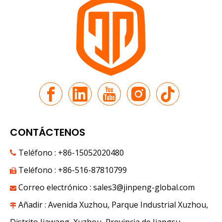
CONTÁCTENOS
Teléfono : +86-15052020480

Teléfono : +86-516-87810799

Correo electrónico :
sales3@jinpeng-global.com

Añadir : Avenida Xuzhou, Parque Industrial Xuzhou,
