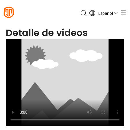
Español
English
Detalle de vídeos
Français
Português
Deutsch
Italiano