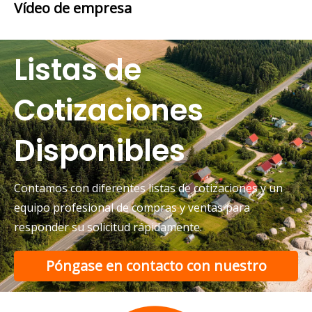
Vídeo de empresa
Listas de
Cotizaciones
Disponibles
Contamos con diferentes listas de cotizaciones y un
equipo profesional de compras y ventas para
responder su solicitud rápidamente.
Póngase en contacto con nuestro
equipo de soporte